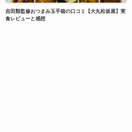
吉田類監修おつまみ玉手箱の口コミ【大丸松坂屋】実
食レビューと感想
口コミおせち実食レビュー
鎌倉御代川 鯉之助さんの煮物重二段の口コミ｜引き
出し式のカワイイお重