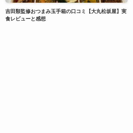
吉田類監修おつまみ玉手箱の口コミ【大丸松坂屋】実
食レビューと感想
口コミおせち実食レビュー
鎌倉御代川 鯉之助さんの煮物重二段の口コミ｜引き
出し式のカワイイお重