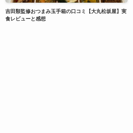
吉田類監修おつまみ玉手箱の口コミ【大丸松坂屋】実
食レビューと感想
口コミおせち実食レビュー
鎌倉御代川 鯉之助さんの煮物重二段の口コミ｜引き
出し式のカワイイお重