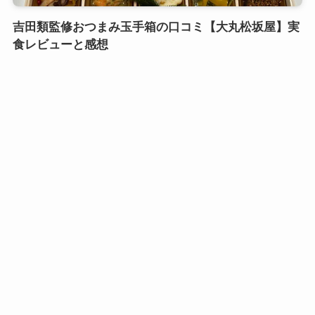
吉田類監修おつまみ玉手箱の口コミ【大丸松坂屋】実
食レビューと感想
口コミおせち実食レビュー
鎌倉御代川 鯉之助さんの煮物重二段の口コミ｜引き
出し式のカワイイお重