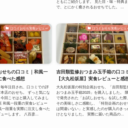
ともにご紹介します。 見た目・味・特典
で、とにかく癒されるおせちでした。 ...
口コミおせち実食レビュー
口コミおせち実食レビュ
おせちの口コミ｜和風一
吉田類監修おつまみ玉手箱の口コ
に食べた感想
【大丸松坂屋】実食レビューと感
も毎年注目され、口コミでの評
大丸松坂屋の特別企画おせち、「吉田類監
本店のおせち。 ずっと気にな
おつまみ玉手箱2025」を購入しました。 
、今回こそはと購入してみまし
で発売された「お試しおせち」を試した際
店 和風一段重の実食レビュー
その美味しさに感動し、「特別企画のおせ
風一段重を実際に注文し食べた
は間違いない」と実感したのが購入のきっ
ューします。 八百彦...
けとなりました。 実際に届いた商品の...