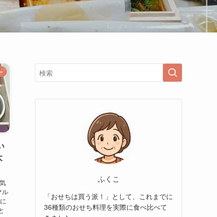
ー
い
大
ふくこ
人気
マル
「おせちは買う派！」として、これまでに
際に
36種類のおせち料理を実際に食べ比べて
と