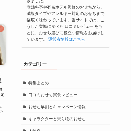
きました。
ま
老舗料亭や有名ホテル監修のおせちから、
減塩タイプやアレルギー対応のおせちまで
幅広く味わっています。当サイトでは、こ
うした実際に食べた 口コミレビュー をも
ー
とに、おせち選びに役立つ情報をお届けし
ています。
運営者情報はこちら
カテゴリー
ミ
想
特集まとめ
修
限定
口コミおせち実食レビュー
、
ち
おせち早割とキャンペーン情報
か
キャラクターと乗り物のおせち
人数別