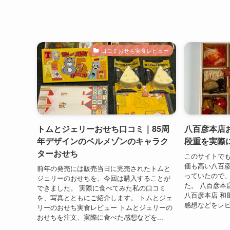
口コミおせち実食レビュー
トムとジェリーおせち口コミ｜85周
八百彦本店
年デザインのベルメゾンのキャラク
段重を実際
ターおせち
このサイトで
価も高い八百彦
前年の発売には販売当日に完売されたトムと
っていたので
ジェリーのおせちを、今回は購入することが
た。 八百彦本
できました。 実際に食べてみた私の口コミ
八百彦本店 和
を、写真とともにご紹介します。 トムとジェ
感想などをレビ
リーのおせち実食レビュー トムとジェリーの
おせちを注文、実際に食べた感想などを...