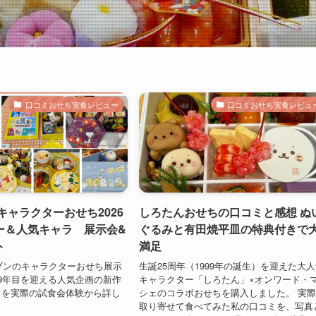
口コミおせち実食レビュー
口コミおせち実食レビュ
キャラクターおせち2026
しろたんおせちの口コミと感想 ぬ
ー＆人気キャラ 展示会&
ぐるみと有田焼平皿の特典付きで
ト
満足
メゾンのキャラクターおせち展示
生誕25周年（1999年の誕生）を迎えた大
9年目を迎える人気企画の新作
キャラクター「しろたん」×オンワード・
トを実際の試食会体験から詳し
シェのコラボおせちを購入しました。 実
取り寄せて食べてみた私の口コミを、写真