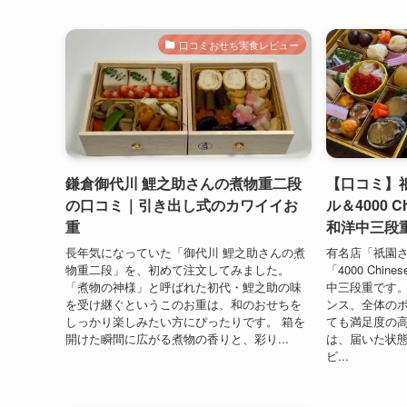
口コミおせち実食レビュー
鎌倉御代川 鯉之助さんの煮物重二段
【口コミ】
の口コミ｜引き出し式のカワイイお
ル＆4000 Ch
重
和洋中三段
長年気になっていた「御代川 鯉之助さんの煮
有名店「祇園
物重二段」を、初めて注文してみました。
「4000 Chin
「煮物の神様」と呼ばれた初代・鯉之助の味
中三段重です。
を受け継ぐというこのお重は、和のおせちを
ンス、全体の
しっかり楽しみたい方にぴったりです。 箱を
ても満足度の高
開けた瞬間に広がる煮物の香りと、彩り...
は、届いた状
ビ...