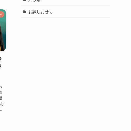
お試しおせち
ー
老
足
べ
華
足
のお
.