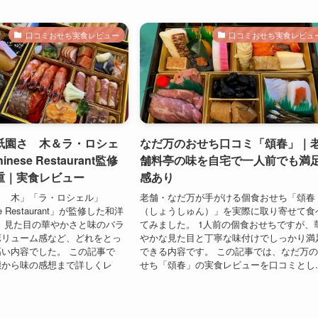
口コミおせち実食レビュー
口コミおせち実食レビュ
祇園さゝ木＆ラ・ロシェ
なだ万のおせち口コミ「頌春」｜
inese Restaurant監修
舗料亭の味を自宅で一人前でも満
重｜実食レビュー
感あり
さゝ木」「ラ・ロシェル」
老舗・なだ万が手がける個食おせち「頌春
ese Restaurant」が監修した和洋
（しょうしゅん）」を実際に取り寄せて食
 見た目の華やかさと味のバラ
てみました。 1人前の個食おせちですが、
ボリューム感など、どれをとっ
やかな見た目と丁寧な味付けでしっかり満
い内容でした。 この記事で
できる内容です。 この記事では、なだ万
態から味の感想まで詳しくレ
せち「頌春」の実食レビューを口コミとし..