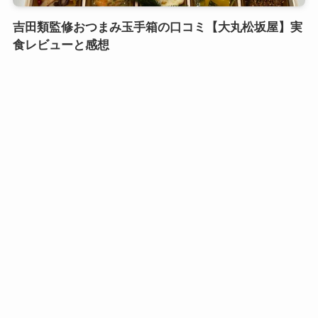
吉田類監修おつまみ玉手箱の口コミ【大丸松坂屋】実
食レビューと感想
口コミおせち実食レビュー
鎌倉御代川 鯉之助さんの煮物重二段の口コミ｜引き
出し式のカワイイお重