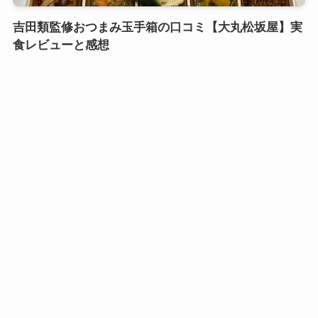
吉田類監修おつまみ玉手箱の口コミ【大丸松坂屋】実
食レビューと感想
口コミおせち実食レビュー
鎌倉御代川 鯉之助さんの煮物重二段の口コミ｜引き
出し式のカワイイお重