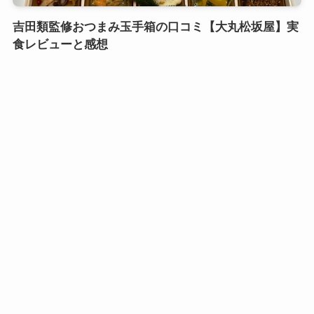
吉田類監修おつまみ玉手箱の口コミ【大丸松坂屋】実
食レビューと感想
口コミおせち実食レビュー
鎌倉御代川 鯉之助さんの煮物重二段の口コミ｜引き
出し式のカワイイお重