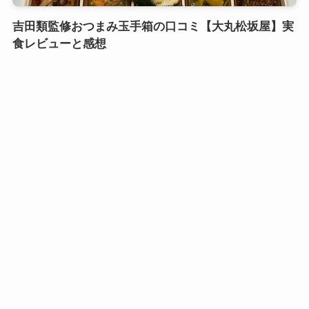
吉田類監修おつまみ玉手箱の口コミ【大丸松坂屋】実
食レビューと感想
口コミおせち実食レビュー
鎌倉御代川 鯉之助さんの煮物重二段の口コミ｜引き
出し式のカワイイお重