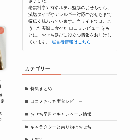
きました。
ま
老舗料亭や有名ホテル監修のおせちから、
減塩タイプやアレルギー対応のおせちまで
幅広く味わっています。当サイトでは、こ
うした実際に食べた 口コミレビュー をも
ー
とに、おせち選びに役立つ情報をお届けし
ています。
運営者情報はこちら
カテゴリー
ミ
想
特集まとめ
修
限定
口コミおせち実食レビュー
、
ち
おせち早割とキャンペーン情報
か
キャラクターと乗り物のおせち
人数別