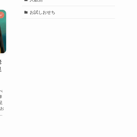
お試しおせち
ー
老
足
べ
華
足
のお
.