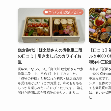
口コミおせち実食レビュー
鎌倉御代川 鯉之助さんの煮物重二段
【口コミ】
の口コミ｜引き出し式のカワイイお
ル＆4000 Ch
重
和洋中三段
長年気になっていた「御代川 鯉之助さんの煮
有名店「祇園
物重二段」を、初めて注文してみました。
「4000 Chin
「煮物の神様」と呼ばれた初代・鯉之助の味
中三段重です。
を受け継ぐというこのお重は、和のおせちを
ンス、全体の
しっかり楽しみたい方にぴったりです。 箱を
ても満足度の高
開けた瞬間に広がる煮物の香りと、彩り...
は、届いた状
ビ...