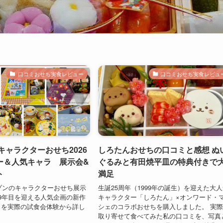
口コミおせち実食レビュー
口コミおせち実食レビュ
キャラクターおせち2026
しろたんおせちの口コミと感想 ぬ
ー＆人気キャラ 展示会&
ぐるみと有田焼平皿の特典付きで
ト
満足
メゾンのキャラクターおせち展示
生誕25周年（1999年の誕生）を迎えた大
9年目を迎える人気企画の新作
キャラクター「しろたん」×オンワード・
トを実際の試食会体験から詳し
シェのコラボおせちを購入しました。 実
取り寄せて食べてみた私の口コミを、写真