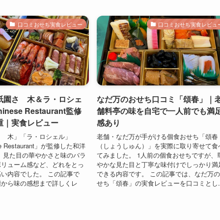
口コミおせち実食レビュー
口コミおせち実食レビュ
祇園さゝ木＆ラ・ロシェ
なだ万のおせち口コミ「頌春」｜
inese Restaurant監修
舗料亭の味を自宅で一人前でも満
重｜実食レビュー
感あり
さゝ木」「ラ・ロシェル」
老舗・なだ万が手がける個食おせち「頌春
ese Restaurant」が監修した和洋
（しょうしゅん）」を実際に取り寄せて食
 見た目の華やかさと味のバラ
てみました。 1人前の個食おせちですが、
ボリューム感など、どれをとっ
やかな見た目と丁寧な味付けでしっかり満
い内容でした。 この記事で
できる内容です。 この記事では、なだ万
態から味の感想まで詳しくレ
せち「頌春」の実食レビューを口コミとし..