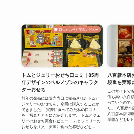
口コミおせち実食レビュー
トムとジェリーおせち口コミ｜85周
八百彦本店
年デザインのベルメゾンのキャラク
段重を実際
ターおせち
このサイトで
価も高い八百彦
前年の発売には販売当日に完売されたトムと
っていたので
ジェリーのおせちを、今回は購入することが
た。 八百彦本
できました。 実際に食べてみた私の口コミ
八百彦本店 和
を、写真とともにご紹介します。 トムとジェ
感想などをレビ
リーのおせち実食レビュー トムとジェリーの
おせちを注文、実際に食べた感想などを...