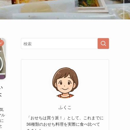
ー
い
大
ふくこ
人気
マル
「おせちは買う派！」として、これまでに
際に
36種類のおせち料理を実際に食べ比べて
と