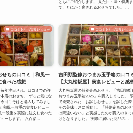
ともにご紹介します。 見た目・味・特典
で、とにかく癒されるおせちでした。 ...
口コミおせち実食レビュー
口コミおせち実食レビュ
おせちの口コミ｜和風一
吉田類監修おつまみ玉手箱の口コ
に食べた感想
【大丸松坂屋】実食レビューと感
も毎年注目され、口コミでの評
大丸松坂屋の特別企画おせち、「吉田類監
本店のおせち。 ずっと気にな
おつまみ玉手箱2025」を購入しました。 
、今回こそはと購入してみまし
で発売された「お試しおせち」を試した際
店 和風一段重の実食レビュー
その美味しさに感動し、「特別企画のおせ
風一段重を実際に注文し食べた
は間違いない」と実感したのが購入のきっ
ューします。 八百彦...
けとなりました。 実際に届いた商品の...