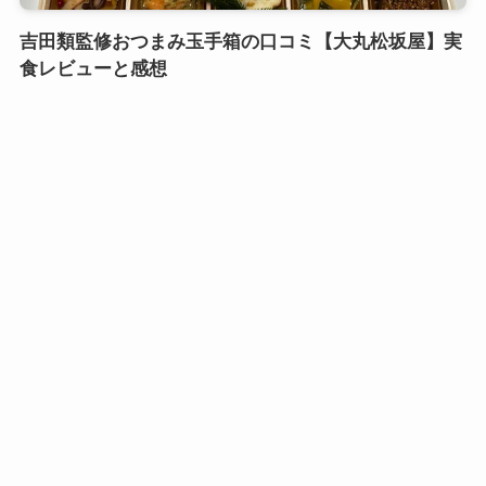
吉田類監修おつまみ玉手箱の口コミ【大丸松坂屋】実
食レビューと感想
口コミおせち実食レビュー
鎌倉御代川 鯉之助さんの煮物重二段の口コミ｜引き
出し式のカワイイお重