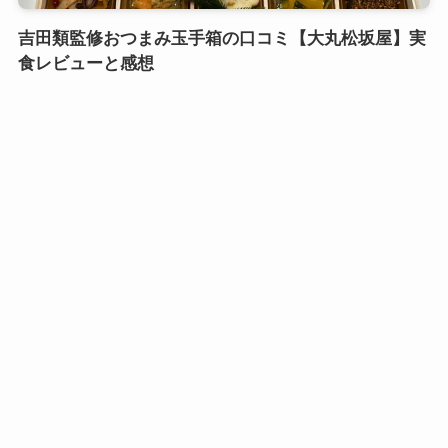
吉田類監修おつまみ玉手箱の口コミ【大丸松坂屋】実
食レビューと感想
口コミおせち実食レビュー
鎌倉御代川 鯉之助さんの煮物重二段の口コミ｜引き
出し式のカワイイお重