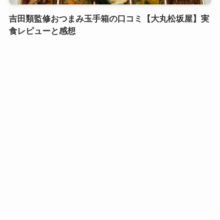
吉田類監修おつまみ玉手箱の口コミ【大丸松坂屋】実
食レビューと感想
口コミおせち実食レビュー
鎌倉御代川 鯉之助さんの煮物重二段の口コミ｜引き
出し式のカワイイお重