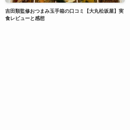
吉田類監修おつまみ玉手箱の口コミ【大丸松坂屋】実
食レビューと感想
口コミおせち実食レビュー
鎌倉御代川 鯉之助さんの煮物重二段の口コミ｜引き
出し式のカワイイお重