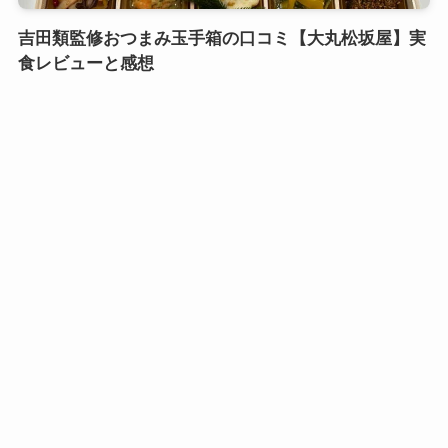
吉田類監修おつまみ玉手箱の口コミ【大丸松坂屋】実
食レビューと感想
口コミおせち実食レビュー
鎌倉御代川 鯉之助さんの煮物重二段の口コミ｜引き
出し式のカワイイお重