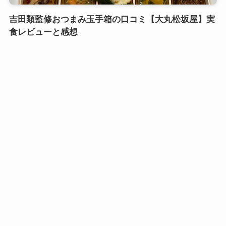
吉田類監修おつまみ玉手箱の口コミ【大丸松坂屋】実
食レビューと感想
口コミおせち実食レビュー
鎌倉御代川 鯉之助さんの煮物重二段の口コミ｜引き
出し式のカワイイお重