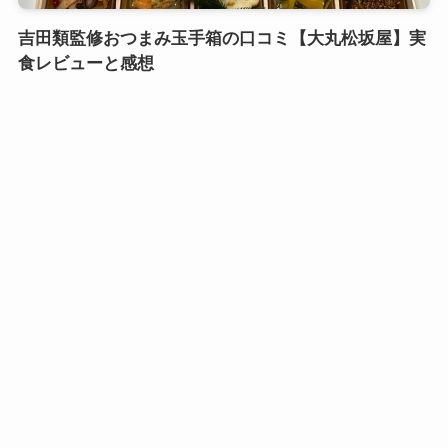
吉田類監修おつまみ玉手箱の口コミ【大丸松坂屋】実
食レビューと感想
口コミおせち実食レビュー
鎌倉御代川 鯉之助さんの煮物重二段の口コミ｜引き
出し式のカワイイお重